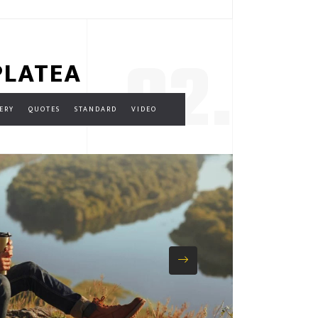
02.
PLATEA
ERY
QUOTES
STANDARD
VIDEO