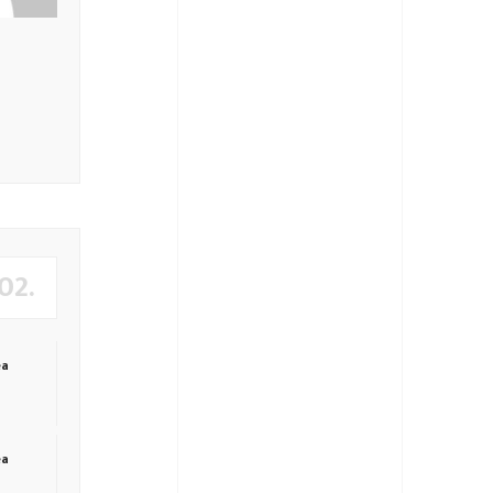
02.
ea
ea