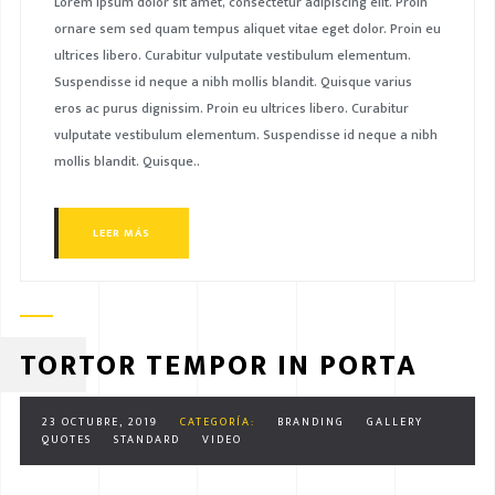
Lorem ipsum dolor sit amet, consectetur adipiscing elit. Proin
ornare sem sed quam tempus aliquet vitae eget dolor. Proin eu
ultrices libero. Curabitur vulputate vestibulum elementum.
Suspendisse id neque a nibh mollis blandit. Quisque varius
eros ac purus dignissim. Proin eu ultrices libero. Curabitur
vulputate vestibulum elementum. Suspendisse id neque a nibh
mollis blandit. Quisque..
LEER MÁS
TORTOR TEMPOR IN PORTA
23 OCTUBRE, 2019
CATEGORÍA:
BRANDING
GALLERY
QUOTES
STANDARD
VIDEO