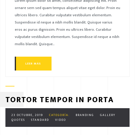
Lorem ipsum dolor sit amet, consectetur adipiscing elit. Proin
ornare sem sed quam tempus aliquet vitae eget dolor. Proin eu
ultrices libero. Curabitur vulputate vestibulum elementum.
Suspendisse id neque a nibh mollis blandit. Quisque varius
eros ac purus dignissim. Proin eu ultrices libero. Curabitur
vulputate vestibulum elementum. Suspendisse id neque a nibh
mollis blandit. Quisque..
LEER MÁS
TORTOR TEMPOR IN PORTA
23 OCTUBRE, 2019
CATEGORÍA:
BRANDING
GALLERY
QUOTES
STANDARD
VIDEO