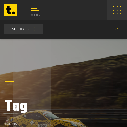
MENU
CATEGORIES
EB WEB DESIGN & DEVELOPMENT
Tag
LOUD APPLICATION DEVELOPMENT
RIBECA ECOMMERCE STUDIO
GALLERY