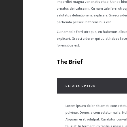
imperdiet magna venenatis vitae. Ut nec hinc
ornatus delicatissimi. Cu nam tale ferri utro
salutatus definitionem, explicari. Graeci vide
partiendo persecuti forensibus est.
Cu nam tale ferri utroque, eu habemus albuciu
explicari. Graeci viderer qui ut, at habeo fa
forensibus est.
The Brief
DETAILS OPTION
Lorem ipsum dolor sit amet, consectetur
pulvinar. Donec a consectetur nulla. Null
Aliquam erat volutpat. Curabitur conval
feugiat. In fermentum facilisis massa, 