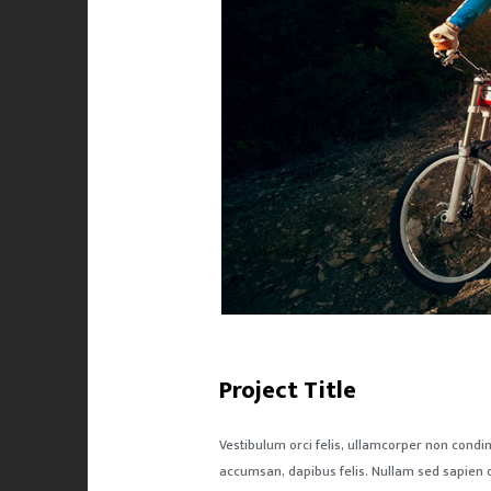
Project Title
Vestibulum orci felis, ullamcorper non condi
accumsan, dapibus felis. Nullam sed sapien du