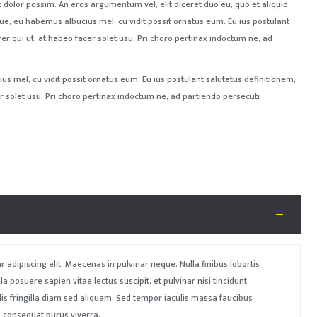
 dolor possim. An eros argumentum vel, elit diceret duo eu, quo et aliquid
que, eu habemus albucius mel, cu vidit possit ornatus eum. Eu ius postulant
rer qui ut, at habeo facer solet usu. Pri choro pertinax indoctum ne, ad
s mel, cu vidit possit ornatus eum. Eu ius postulant salutatus definitionem,
cer solet usu. Pri choro pertinax indoctum ne, ad partiendo persecuti
 adipiscing elit. Maecenas in pulvinar neque. Nulla finibus lobortis
a posuere sapien vitae lectus suscipit, et pulvinar nisi tincidunt.
lis fringilla diam sed aliquam. Sed tempor iaculis massa faucibus
a consequat purus viverra.