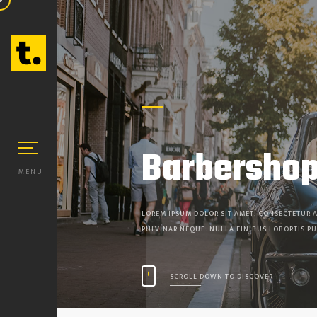
Barbershop
MENU
LOREM IPSUM DOLOR SIT AMET, CONSECTETUR A
PULVINAR NEQUE. NULLA FINIBUS LOBORTIS PU
SCROLL DOWN TO DISCOVER