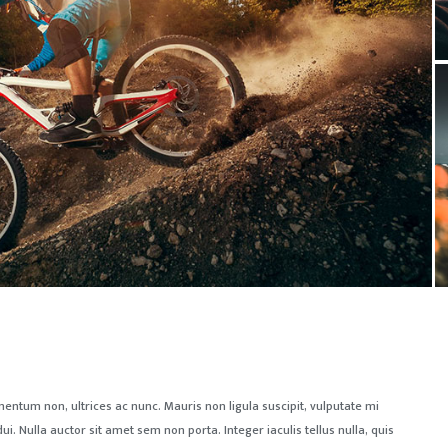
mentum non, ultrices ac nunc.
Mauris non ligula suscipit, vulputate mi
i. Nulla auctor sit amet sem non porta. Integer iaculis tellus nulla, quis